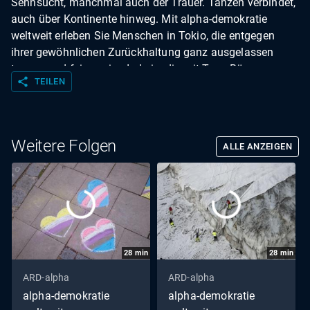
Sehnsucht, manchmal auch der Trauer. Tanzen verbindet,
auch über Kontinente hinweg. Mit alpha-demokratie
weltweit erleben Sie Menschen in Tokio, die entgegen
ihrer gewöhnlichen Zurückhaltung ganz ausgelassen
tanzen und feiern, eine Inderin, die mit Tanz Bäume
share
TEILEN
beschwört, eine Rentnerin, die mit 85 in Tanz-Clubs noch
Platten auflegt und fränkische Gardetänzerinnen, die in
die USA reisen, um auszuloten, wie viel ihr Tanz im
Karneval mit Cheerleading zu tun hat.
Weitere Folgen
ALLE ANZEIGEN
28
min
28
min
ARD-alpha
ARD-alpha
alpha-demokratie
alpha-demokratie