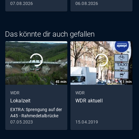
07.08.2026
06.08.2026
Das könnte dir auch gefallen
45
min
1
min
WDR
WDR
Lokalzeit
WDR aktuell
EXTRA: Sprengung auf der
A45 - Rahmedetalbrücke
in Lüdenscheid fällt
07.05.2023
15.04.2019