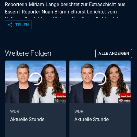
Reporterin Miriam Lange berichtet zur Extraschicht aus
Essen | Reporter Noah Brümmelhorst berichtet vom
Haltener See | Klima, Kühlung, Ventilator: Sold out! |
share
TEILEN
Erneut US-Angriffe auf Iran | Hydration Break: Drink it like
Kimmich | Flüsse viel zu warm: Gefahr für Fische |
Reporterin Anna Deschke berichtet vom Hbf Düsseldorf |
Ruhrpott vs. Berlin: Wer macht die bessere Currywurst? |
Weitere Folgen
ALLE ANZEIGEN
Vor 45 Jahren 1. Schimanski-Tatort | Kompakt | Wetter
45
min
45
min
WDR
WDR
Aktuelle Stunde
Aktuelle Stunde