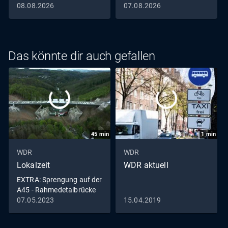
08.08.2026
07.08.2026
Das könnte dir auch gefallen
45
min
1
min
WDR
WDR
Lokalzeit
WDR aktuell
EXTRA: Sprengung auf der
A45 - Rahmedetalbrücke
in Lüdenscheid fällt
07.05.2023
15.04.2019