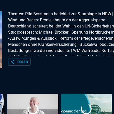
Themen: Pila Bossmann berichtet zur Sturmlage in NRW |
Wind und Regen: Fronleichnam an der Aggertalsperre |
Deutschland scheitert bei der Wahl in den UN-Sicherheitsra
Studiogespräch: Michael Bröcker | Sperrung Nordbrücke i
- Auswirkungen & Ausblick | Reform der Pflegeversicherun
Menschen ohne Krankenversicherung | Buckelwal obduzier
Bestattungen werden individueller | WM-Vorfreude: Koffe
und Bierfässer stapeln | Ausstellungs-Start: Udo Lindenbe
share
TEILEN
Original-Hotelzimmer | Reporter Heinrich Buttermann beric
vom Altstadtfest in Lippstadt | Jeder dritte Erwachsene ha
Schlafprobleme | Kompakt | Wetter