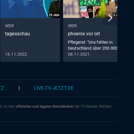
15
min
5
min
WDR
WDR
W
tagesschau
phoenix vor ort
L
Pflegerat: "Uns fehlen in
Deutschland über 200.000
Stellen"
16.11.2022
08.11.2021
1
TZ
|
LIVE-TV-JETZT.DE
ich zu den
offiziellen und legalen Mediatheken
der TV-Sender. Weitere