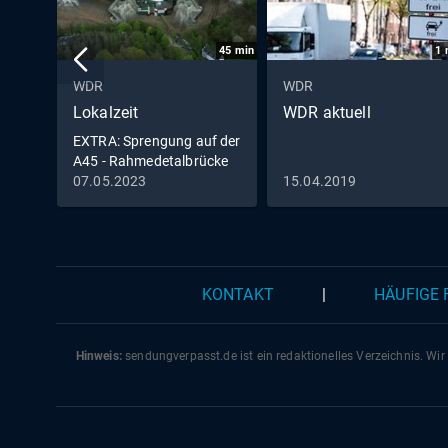
45
min
1
WDR
WDR
Lokalzeit
WDR aktuell
EXTRA: Sprengung auf der
A45 - Rahmedetalbrücke
in Lüdenscheid fällt
07.05.2023
15.04.2019
KONTAKT
|
HÄUFIGE
Hinweis:
sendungverpasst.
de
ist ein redaktionelles Verzeichnis. Wir