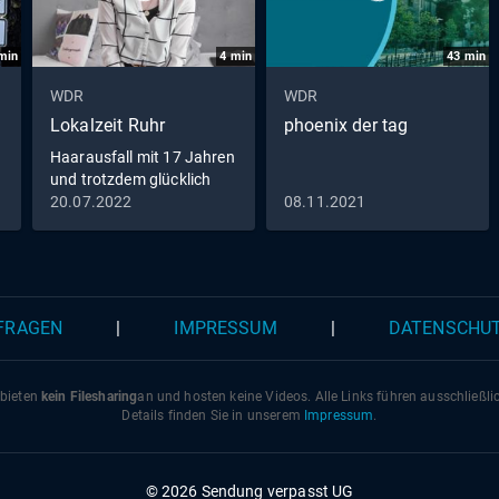
min
4
min
43
min
WDR
WDR
Lokalzeit Ruhr
phoenix der tag
Haarausfall mit 17 Jahren
und trotzdem glücklich
20.07.2022
08.11.2021
 FRAGEN
|
IMPRESSUM
|
DATENSCHU
 bieten
kein Filesharing
an und hosten keine Videos. Alle Links führen ausschließl
Details finden Sie in unserem
Impressum
.
© 2026 Sendung verpasst UG