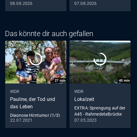
08.08.2026
07.08.2026
Das könnte dir auch gefallen
27
min
45
min
WDR
WDR
Pauline, der Tod und
Lokalzeit
das Leben
EXTRA: Sprengung auf der
A45 - Rahmedetalbrücke
Diagnose Hirntumor (1/3)
in Lüdenscheid fällt
22.07.2021
07.05.2023