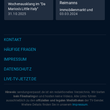
Reimanns
Wochenausklang im "Da
Marios's Little Italy"
Immobilienmarkt und
31.10.2025
03.03.2024
Romantik pur - Die
Reimanns erneuern ihr
Eheversprechen
KONTAKT
HÄUFIGE FRAGEN
IMPRESSUM
DATENSCHUTZ
LIVE-TV-JETZT.DE
Hinweis:
sendungverpasst.
de
ist ein redaktionelles Verzeichnis. Wir bieten
kein Filesharing
an und hosten keine Videos. Alle Links führen
ausschließlich zu den
offiziellen und legalen Mediatheken
der TV-Sender.
Weitere Details finden Sie in unserem
Impressum
.