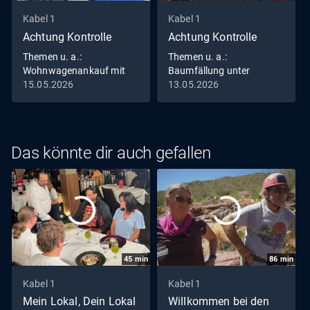
Kabel 1
Kabel 1
Achtung Kontrolle
Achtung Kontrolle
Themen u. a.:
Themen u. a.:
Wohnwagenankauf mit
Baumfällung unter
Hindernissen
Hochdruck
15.05.2026
13.05.2026
Das könnte dir auch gefallen
45
min
86
min
Kabel 1
Kabel 1
Mein Lokal, Dein Lokal
Willkommen bei den