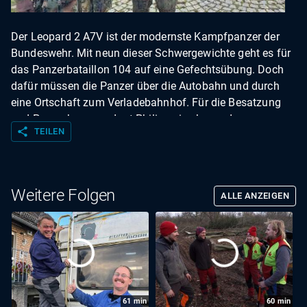
Der Leopard 2 A7V ist der modernste Kampfpanzer der
Bundeswehr. Mit neun dieser Schwergewichte geht es für
das Panzerbataillon 104 auf eine Gefechtsübung. Doch
dafür müssen die Panzer über die Autobahn und durch
eine Ortschaft zum Verladebahnhof. Für die Besatzung
und Panzerkommandant Philipp eine besondere
share
TEILEN
Herausforderung. Denn Kampfpanzer im öffentlichen
Straßenverkehr bringen viele Herausforderungen mit sich.
Weitere Folgen
ALLE ANZEIGEN
61
min
60
min