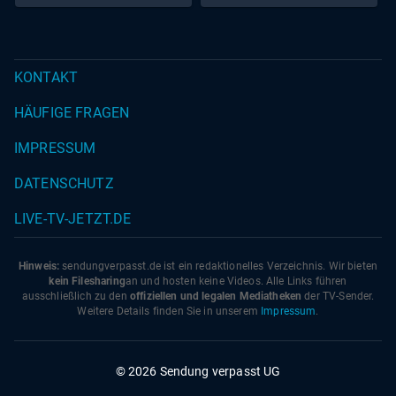
Reimanns erneuern ihr
Eheversprechen
KONTAKT
HÄUFIGE FRAGEN
IMPRESSUM
DATENSCHUTZ
LIVE-TV-JETZT.DE
Hinweis:
sendungverpasst.
de
ist ein redaktionelles Verzeichnis. Wir bieten
kein Filesharing
an und hosten keine Videos. Alle Links führen
ausschließlich zu den
offiziellen und legalen Mediatheken
der TV-Sender.
Weitere Details finden Sie in unserem
Impressum
.
© 2026 Sendung verpasst UG