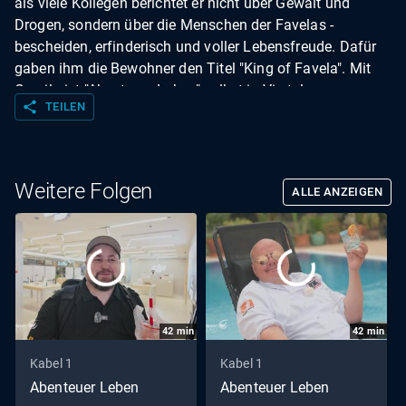
als viele Kollegen berichtet er nicht über Gewalt und
Drogen, sondern über die Menschen der Favelas -
bescheiden, erfinderisch und voller Lebensfreude. Dafür
gaben ihm die Bewohner den Titel "King of Favela". Mit
Camilo ist "Abenteuer Leben" selbst in Vierteln
share
TEILEN
willkommen, die als gefährlich gelten.
Weitere Folgen
ALLE ANZEIGEN
42
min
42
min
Kabel 1
Kabel 1
Abenteuer Leben
Abenteuer Leben