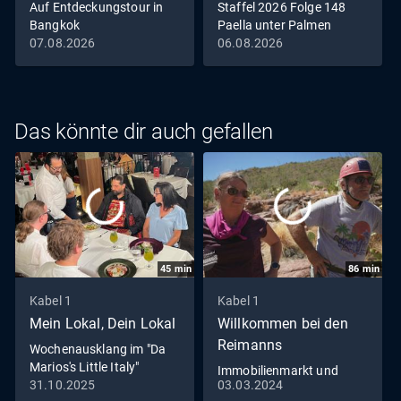
Auf Entdeckungstour in
Staffel 2026 Folge 148
Bangkok
Paella unter Palmen
07.08.2026
06.08.2026
Das könnte dir auch gefallen
45
min
86
min
Kabel 1
Kabel 1
Mein Lokal, Dein Lokal
Willkommen bei den
Reimanns
Wochenausklang im "Da
Marios's Little Italy"
Immobilienmarkt und
31.10.2025
03.03.2024
Romantik pur - Die