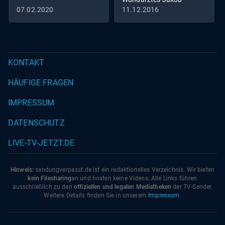
Althaus im Jahr 1454
07.02.2020
11.12.2016
KONTAKT
HÄUFIGE FRAGEN
IMPRESSUM
DATENSCHUTZ
LIVE-TV-JETZT.DE
Hinweis:
sendungverpasst.
de
ist ein redaktionelles Verzeichnis. Wir bieten
kein Filesharing
an und hosten keine Videos. Alle Links führen
ausschließlich zu den
offiziellen und legalen Mediatheken
der TV-Sender.
Weitere Details finden Sie in unserem
Impressum
.