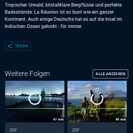
Tropischer Urwald, kristallklare Bergflüsse und perfekte
Badestrände: La Réunion ist so bunt wie ein ganzer
Kontinent. Auch einige Deutsche hat es auf die Insel im
Indischen Ozean gelockt - für immer.
share
TEILEN
Weitere Folgen
ALLE ANZEIGEN
47
min
48
min
ZDF
ZDF