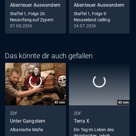
Abenteuer Auswandern
Abenteuer Auswandern
Staffel 1, Folge 26:
Staffel 1, Folge 9:
Neuanfang auf Zypern
Neuseeland calling:
Neuanfang im
07.08.2026
24.07.2026
Naturparadies
Das könnte dir auch gefallen
43
min
43
min
ZDF
ZDF
Unter Gangstern
Terra X
Albanische Mafia
Ein Tag im Leben des
Wundarztes Jakob