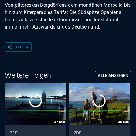
Von pittoresken Bergdörfern, dem mondänen Marbella bis
hin zum Kiterparadies Tarifa: Die Südspitze Spaniens
bietet viele verschiedene Eindrücke - und lockt damit
immer mehr Auswanderer aus Deutschland.
share
TEILEN
Weitere Folgen
ALLE ANZEIGEN
47
min
48
min
ZDF
ZDF