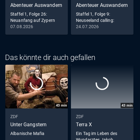
Abenteuer Auswandern
Abenteuer Auswandern
Staffel 1, Folge 26:
Staffel 1, Folge 9:
Neuanfang auf Zypern
Neuseeland calling:
Neuanfang im
07.08.2026
24.07.2026
Naturparadies
Das könnte dir auch gefallen
43
min
43
min
ZDF
ZDF
Unter Gangstern
Terra X
Albanische Mafia
Ein Tag im Leben des
Wundarztes Jakob