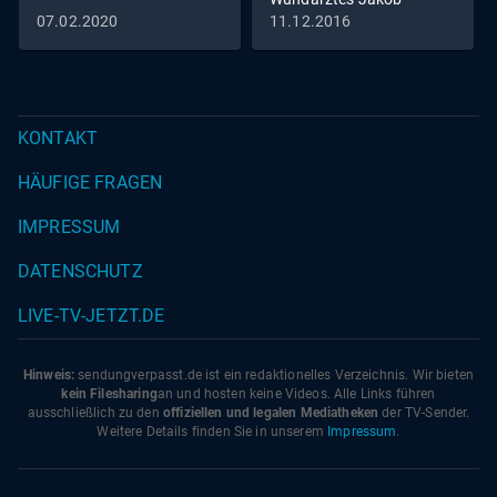
Althaus im Jahr 1454
07.02.2020
11.12.2016
KONTAKT
HÄUFIGE FRAGEN
IMPRESSUM
DATENSCHUTZ
LIVE-TV-JETZT.DE
Hinweis:
sendungverpasst.
de
ist ein redaktionelles Verzeichnis. Wir bieten
kein Filesharing
an und hosten keine Videos. Alle Links führen
ausschließlich zu den
offiziellen und legalen Mediatheken
der TV-Sender.
Weitere Details finden Sie in unserem
Impressum
.