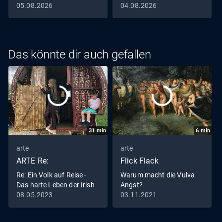
(31.07.2026)
Megabrände?
05.08.2026
04.08.2026
(30.07.2026)
Das könnte dir auch gefallen
31
min
6
min
arte
arte
ARTE Re:
Flick Flack
Re: Ein Volk auf Reise -
Warum macht die Vulva
Das harte Leben der Irish
Angst?
Traveller
08.05.2023
03.11.2021