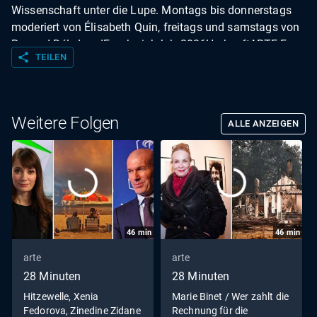
Wissenschaft unter die Lupe. Montags bis donnerstags
moderiert von Élisabeth Quin, freitags und samstags von
Renaud Dély.LandFrankreichJahr2026HerkunftARTE F
share
TEILEN
Weitere Folgen
ALLE ANZEIGEN
46
min
46
min
arte
arte
28 Minuten
28 Minuten
Hitzewelle, Xenia
Marie Binet / Wer zahlt die
Fedorova, Zinedine Zidane
Rechnung für die