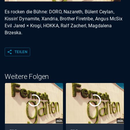
Es rocken die Bühne: DORO, Nazareth, Bülent Ceylan,
Kissin’ Dynamite, Xandria, Brother Firetribe, Angus McSix
Evil Jared × Krogi, HOKKA, Ralf Zacherl, Magdalena
Brzeska.
share
TEILEN
Weitere Folgen
min
min