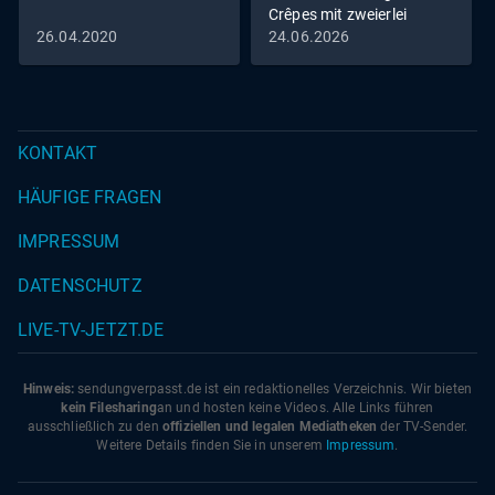
Crêpes mit zweierlei
Füllung vs. Zitrus-
26.04.2020
24.06.2026
Pastasotto
KONTAKT
HÄUFIGE FRAGEN
IMPRESSUM
DATENSCHUTZ
LIVE-TV-JETZT.DE
Hinweis:
sendungverpasst.
de
ist ein redaktionelles Verzeichnis. Wir bieten
kein Filesharing
an und hosten keine Videos. Alle Links führen
ausschließlich zu den
offiziellen und legalen Mediatheken
der TV-Sender.
Weitere Details finden Sie in unserem
Impressum
.