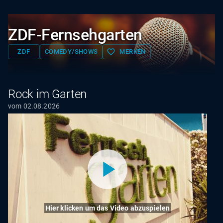
ZDF-Fernsehgarten
favorite_border
ZDF
COMEDY/SHOWS
MERKEN
Rock im Garten
vom 02.08.2026
Hier klicken um das Video abzuspielen