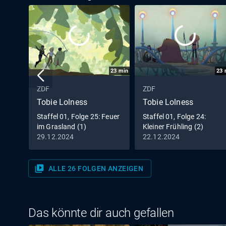
23
min
23
ZDF
ZDF
Tobie Lolness
Tobie Lolness
Staffel 01, Folge 25: Feuer
Staffel 01, Folge 24:
im Grasland (1)
Kleiner Frühling (2)
29.12.2024
22.12.2024
video_library
ALLE 26 FOLGEN ANZEIGEN
Das könnte dir auch gefallen