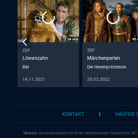
24
min
90
ZDF
ZDF
Löwenzahn
Märchenperlen
Bär
Die Hexenprinzessin
14.11.2021
20.02.2022
KONTAKT
|
HÄUFIGE
Hinweis:
sendungverpasst.
de
ist ein redaktionelles Verzeichnis. Wir