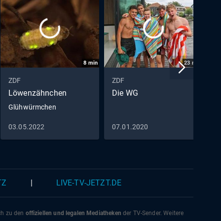
8
min
23
min
ZDF
ZDF
Z
Löwenzähnchen
Die WG
C
Glühwürmchen
D
03.05.2022
07.01.2020
2
TZ
|
LIVE-TV-JETZT.DE
ich zu den
offiziellen und legalen Mediatheken
der TV-Sender. Weitere