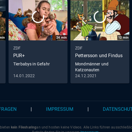
min
24
min
12
min
ZDF
ZDF
PUR+
Pettersson und Findus
Tierbabys in Gefahr
Mondmänner und
Katzonauten
14.01.2022
24.12.2021
 FRAGEN
|
IMPRESSUM
|
DATENSCHU
 bieten
kein Filesharing
an und hosten keine Videos. Alle Links führen ausschließl