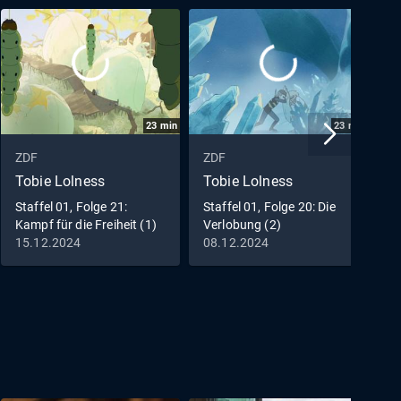
23
min
23
min
ZDF
ZDF
Z
Tobie Lolness
Tobie Lolness
T
Staffel 01, Folge 21:
Staffel 01, Folge 20: Die
S
Kampf für die Freiheit (1)
Verlobung (2)
V
15.12.2024
08.12.2024
0