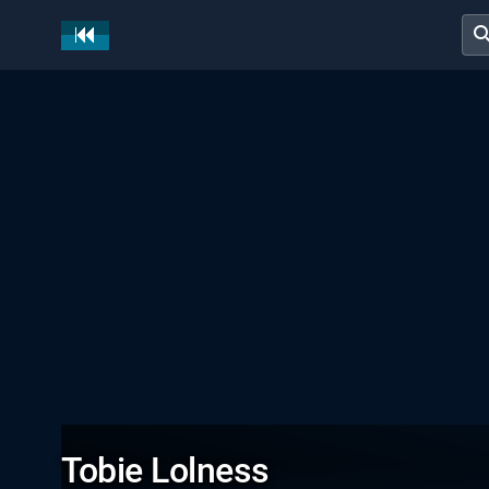
sear
Tobie Lolness