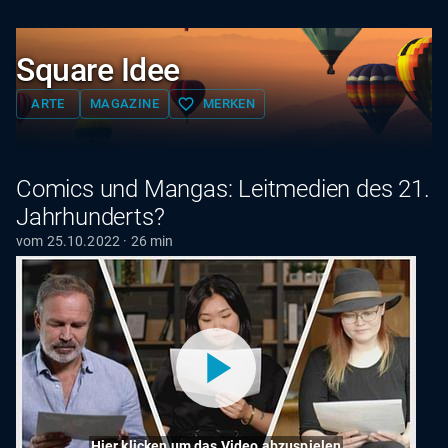
Square Idee
favorite_border
ARTE
MAGAZINE
MERKEN
Comics und Mangas: Leitmedien des 21.
Jahrhunderts?
vom 25.10.2022 · 26 min
Hier klicken um das Video abzuspielen