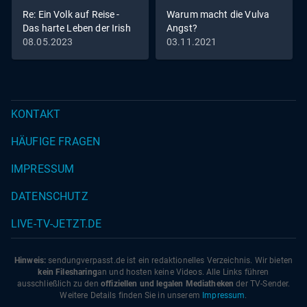
Re: Ein Volk auf Reise -
Warum macht die Vulva
Das harte Leben der Irish
Angst?
Traveller
08.05.2023
03.11.2021
KONTAKT
HÄUFIGE FRAGEN
IMPRESSUM
DATENSCHUTZ
LIVE-TV-JETZT.DE
Hinweis:
sendungverpasst.
de
ist ein redaktionelles Verzeichnis. Wir bieten
kein Filesharing
an und hosten keine Videos. Alle Links führen
ausschließlich zu den
offiziellen und legalen Mediatheken
der TV-Sender.
Weitere Details finden Sie in unserem
Impressum
.