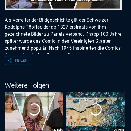
Als Vorreiter der Bildgeschichte gilt der Schweizer
Rodolphe Töpffer, der ab 1827 erstmals von ihm
gezeichnete Bilder zu Panels verband. Knapp 100 Jahre
später wurde das Comic in den Vereinigten Staaten
zunehmend populär. Nach 1945 inspirierten die Comics
der amerikanischen Besatzer die Japaner zu den ersten
share
TEILEN
Mangas. Heute erfreut sich das Genre weltweit großer
Beliebtheit ...
Weitere Folgen
26
min
27
min