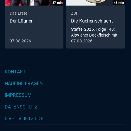
87
min
43
min
Das Erste
ZDF
Der Lügner
Die Küchenschlacht
Staffel 2026, Folge 140:
Altwiener Backfleisch mit
Remouladensauce
07.08.2026
07.08.2026
KONTAKT
HÄUFIGE FRAGEN
IMPRESSUM
DATENSCHUTZ
LIVE-TV-JETZT.DE