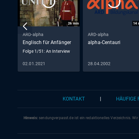
26
min
14
ARD-alpha
ARD-alpha
Englisch für Anfänger
alpha-Centauri
Folge 1/51: An Interview
02.01.2021
28.04.2002
KONTAKT
|
HÄUFIGE
Hinweis:
sendungverpasst.
de
ist ein redaktionelles Verzeichnis. Wir