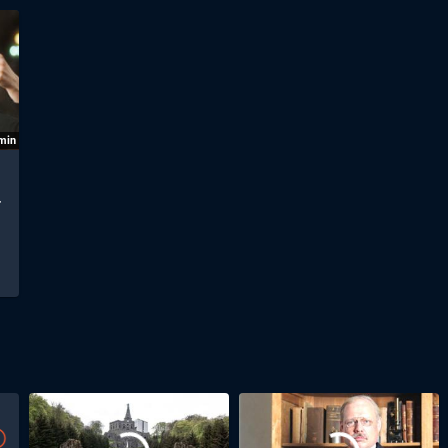
min
·