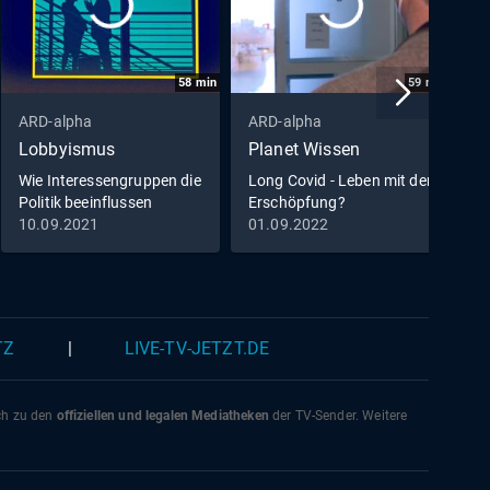
58
min
59
min
ARD-alpha
ARD-alpha
A
Lobbyismus
Planet Wissen
a
Wie Interessengruppen die
Long Covid - Leben mit der
5
Politik beeinflussen
Erschöpfung?
10.09.2021
01.09.2022
1
TZ
|
LIVE-TV-JETZT.DE
ich zu den
offiziellen und legalen Mediatheken
der TV-Sender. Weitere