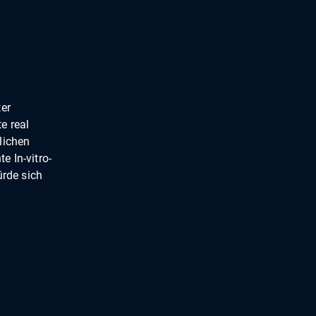
ter
e real
lichen
e In-vitro-
rde sich