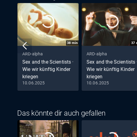
38
min
37
ARD-alpha
ARD-alpha
Sex and the Scientists ·
Sex and the Scientists 
Wie wir künftig Kinder
Wie wir künftig Kinder
kriegen
kriegen
10.06.2025
10.06.2025
Folge 2: Videocall mit
Folge 3: Erbgut-Origami
Embryo
Das könnte dir auch gefallen