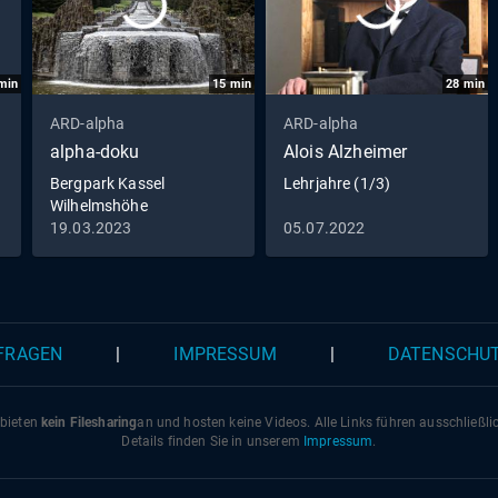
min
15
min
28
min
ARD-alpha
ARD-alpha
alpha-doku
Alois Alzheimer
Bergpark Kassel
Lehrjahre (1/3)
Wilhelmshöhe
(Deutschland) - Das Spiel
19.03.2023
05.07.2022
von Schein und Sein
 FRAGEN
|
IMPRESSUM
|
DATENSCHU
 bieten
kein Filesharing
an und hosten keine Videos. Alle Links führen ausschließl
Details finden Sie in unserem
Impressum
.