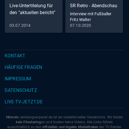
Live-Untertitelung für
SR Retro - Abendschau
den "aktuellen bericht"
Interview mit Fußballer
Fritz Walter
03.07.2014
07.10.2020
KONTAKT
HÄUFIGE FRAGEN
IMPRESSUM
DATENSCHUTZ
LIVE-TV-JETZT.DE
Hinweis:
sendungverpasst.
de
ist ein redaktionelles Verzeichnis. Wir bieten
kein Filesharing
an und hosten keine Videos. Alle Links führen
ausschließlich zu den
offiziellen und legalen Mediatheken
der TV-Sender.