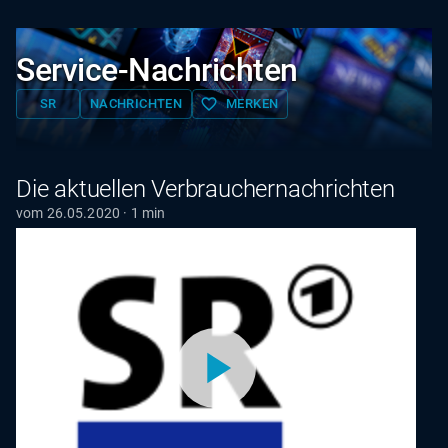
Service-Nachrichten
favorite_border
SR
NACHRICHTEN
MERKEN
Die aktuellen Verbrauchernachrichten
vom 26.05.2020 · 1 min