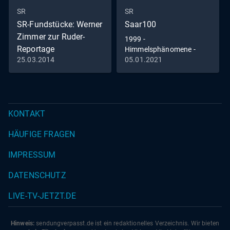
SR
SR
SR-Fundstücke: Werner
Saar100
Zimmer zur Ruder-
1999 -
Reportage
Himmelsphänomene -
Marienerscheinung und
25.03.2014
05.01.2021
Werner Zimmer zur Ruder-
Sonnenfinsternis
Reportage Dreisbach.
KONTAKT
HÄUFIGE FRAGEN
IMPRESSUM
DATENSCHUTZ
LIVE-TV-JETZT.DE
Hinweis:
sendungverpasst.
de
ist ein redaktionelles Verzeichnis. Wir bieten