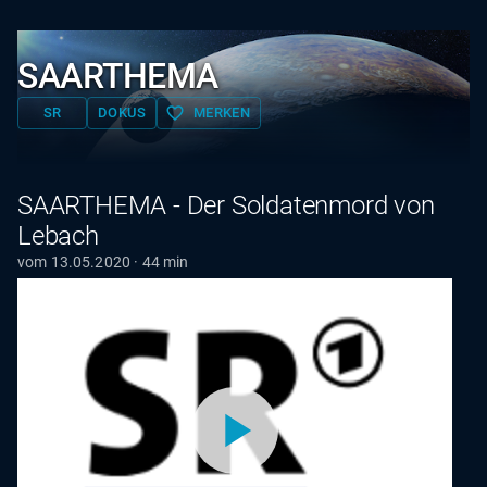
SAARTHEMA
favorite_border
SR
DOKUS
MERKEN
SAARTHEMA - Der Soldatenmord von
Lebach
vom 13.05.2020 · 44 min