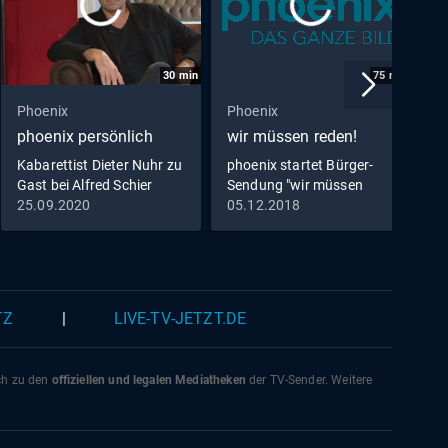
30
min
75
min
Phoenix
Phoenix
P
phoenix persönlich
wir müssen reden!
u
Kabarettist Dieter Nuhr zu
phoenix startet Bürger-
G
Gast bei Alfred Schier
Sendung "wir müssen
H
reden!"
25.09.2020
05.12.2018
2
TZ
|
LIVE-TV-JETZT.DE
ich zu den
offiziellen und legalen Mediatheken
der TV-Sender. Weitere