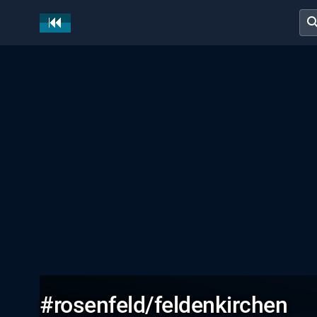
sear
#rosenfeld/feldenkirchen