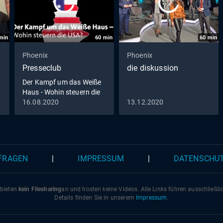
min
60
min
60
min
Phoenix
Phoenix
Presseclub
die diskussion
Der Kampf um das Weiße
Haus - Wohin steuern die
USA?
16.08.2020
13.12.2020
 FRAGEN
|
IMPRESSUM
|
DATENSCHU
 bieten
kein Filesharing
an und hosten keine Videos. Alle Links führen ausschließl
Details finden Sie in unserem
Impressum
.