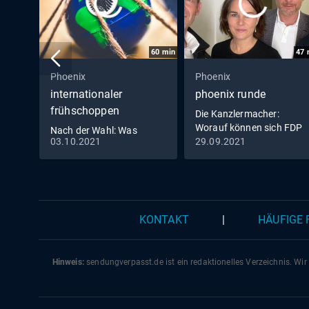
60
min
47
Phoenix
Phoenix
internationaler
phoenix runde
frühschoppen
Die Kanzlermacher:
Worauf können sich FDP
Nach der Wahl: Was
und Grüne einigen?
03.10.2021
29.09.2021
erwartet die Welt?
KONTAKT
|
HÄUFIGE
Hinweis:
sendungverpasst.
de
ist ein redaktionelles Verzeichnis. Wir