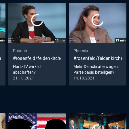
min
13
min
13
min
Phoenix
Phoenix
hen
#rosenfeld/feldenkirchen
#rosenfeld/feldenkirchen
Hartz IV wirklich
Mehr Demokratie wagen:
abschaffen?
Parteibasis beteiligen?
21.10.2021
14.10.2021