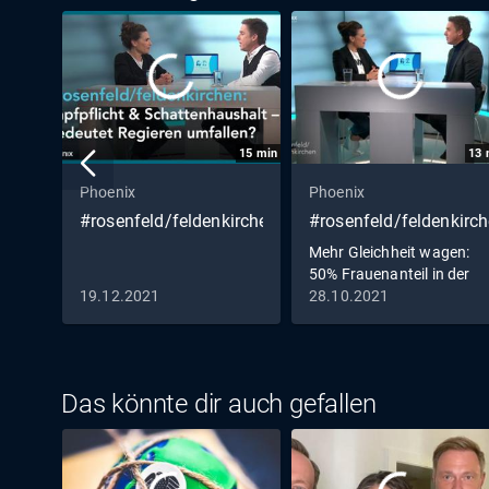
15
min
13
Phoenix
Phoenix
#rosenfeld/feldenkirchen
#rosenfeld/feldenkirc
Mehr Gleichheit wagen:
50% Frauenanteil in der
Politik?
19.12.2021
28.10.2021
Das könnte dir auch gefallen