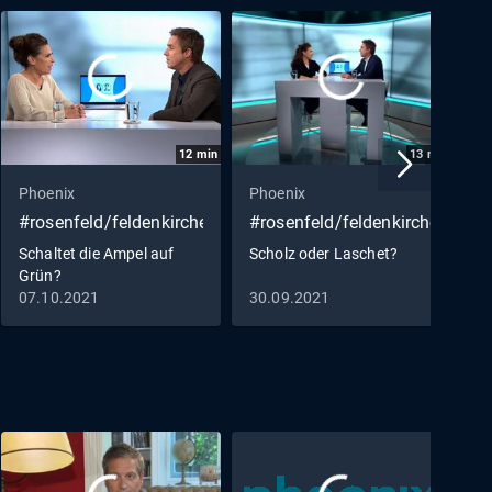
12
min
13
min
Phoenix
Phoenix
P
#rosenfeld/feldenkirchen
#rosenfeld/feldenkirchen
#
Schaltet die Ampel auf
Scholz oder Laschet?
V
Grün?
07.10.2021
30.09.2021
2