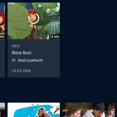
min
12
min
KiKA
Ritter Rost
51. Rösti quietscht
10.05.2026