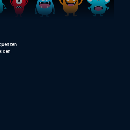
sequenzen
s den