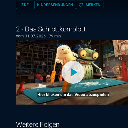
favorite_border
ZDF
KINDERSENDUNGEN
MERKEN
2 - Das Schrottkomplott
vom 31.07.2026 · 79 min
Hier klicken um das Video abzuspielen
Weitere Folgen