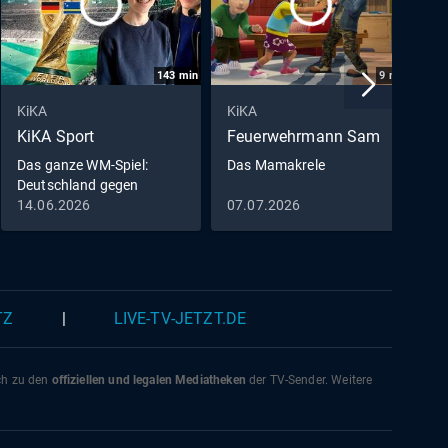
143
min
9
min
KiKA
KiKA
K
KiKA Sport
Feuerwehrmann Sam
D
M
Das ganze WM-Spiel:
Das Mamakrele
Deutschland gegen
D
Curaçao
14.06.2026
07.07.2026
0
0
TZ
|
LIVE-TV-JETZT.DE
ich zu den
offiziellen und legalen Mediatheken
der TV-Sender. Weitere