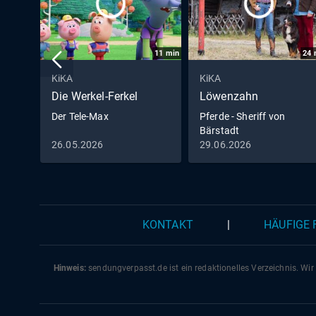
11
min
24
KiKA
KiKA
Die Werkel-Ferkel
Löwenzahn
Der Tele-Max
Pferde - Sheriff von
Bärstadt
26.05.2026
29.06.2026
KONTAKT
|
HÄUFIGE
Hinweis:
sendungverpasst.
de
ist ein redaktionelles Verzeichnis. Wir