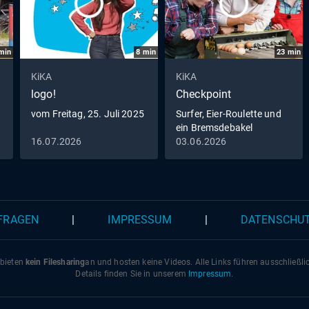
min
8
min
23
min
KiKA
KiKA
logo!
Checkpoint
vom Freitag, 25. Juli 2025
Surfer, Eier-Roulette und
ein Bremsdebakel
16.07.2026
03.06.2026
 FRAGEN
|
IMPRESSUM
|
DATENSCHU
 bieten
kein Filesharing
an und hosten keine Videos. Alle Links führen ausschließl
Details finden Sie in unserem
Impressum
.