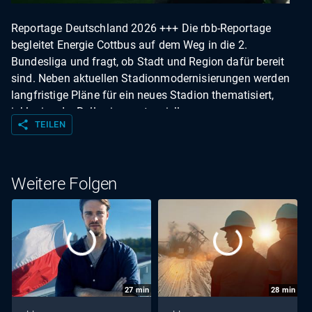
Reportage Deutschland 2026 +++ Die rbb-Reportage
begleitet Energie Cottbus auf dem Weg in die 2.
Bundesliga und fragt, ob Stadt und Region dafür bereit
sind. Neben aktuellen Stadionmodernisierungen werden
langfristige Pläne für ein neues Stadion thematisiert,
inklusive der Rolle einer potenziellen
share
TEILEN
Betreibergesellschaft. Protagonisten wie Rückkehrer
Leonardo Bittencourt und der Vereinspräsident geben
Einblick in sportliche Ambitionen und wirtschaftliche
Herausforderungen. Parallel beleuchten wir den
Weitere Folgen
Generationenwechsel im Fanlager – von den „alten“
Erstligazeiten bis zur jungen Fankultur. Film von Phillipp
Manske | Erstsendung: 01.08.2026 (rbb)
27
min
28
min