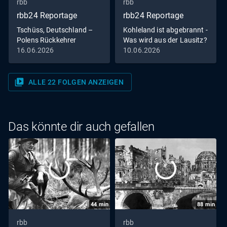
rbb
rbb
rbb24 Reportage
rbb24 Reportage
Tschüss, Deutschland –
Kohleland ist abgebrannt -
Polens Rückkehrer
Was wird aus der Lausitz?
16.06.2026
10.06.2026
video_library
ALLE 22 FOLGEN ANZEIGEN
Das könnte dir auch gefallen
44
min
88
min
rbb
rbb