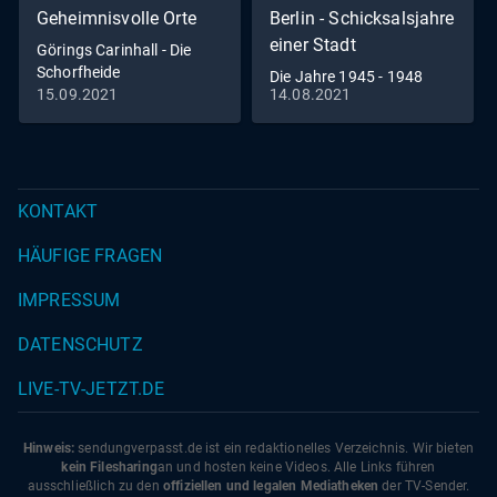
Geheimnisvolle Orte
Berlin - Schicksalsjahre
einer Stadt
Görings Carinhall - Die
Schorfheide
Die Jahre 1945 - 1948
15.09.2021
14.08.2021
KONTAKT
HÄUFIGE FRAGEN
IMPRESSUM
DATENSCHUTZ
LIVE-TV-JETZT.DE
Hinweis:
sendungverpasst.
de
ist ein redaktionelles Verzeichnis. Wir bieten
kein Filesharing
an und hosten keine Videos. Alle Links führen
ausschließlich zu den
offiziellen und legalen Mediatheken
der TV-Sender.