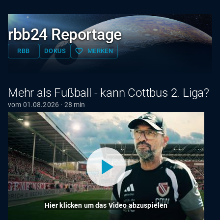
rbb24 Reportage
favorite_border
RBB
DOKUS
MERKEN
Mehr als Fußball - kann Cottbus 2. Liga?
vom 01.08.2026 · 28 min
Hier klicken um das Video abzuspielen