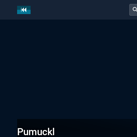
sear
Pumuckl