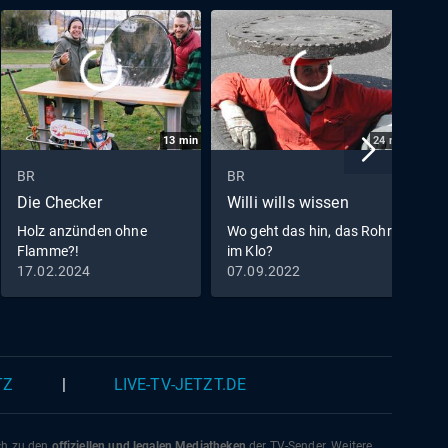
13
min
24
min
BR
BR
B
Die Checker
Willi wills wissen
A
w
Holz anzünden ohne
Wo geht das hin, das Rohr
Flamme?!
im Klo?
H
17.02.2024
07.09.2022
2
TZ
|
LIVE-TV-JETZT.DE
ich zu den
offiziellen und legalen Mediatheken
der TV-Sender. Weitere