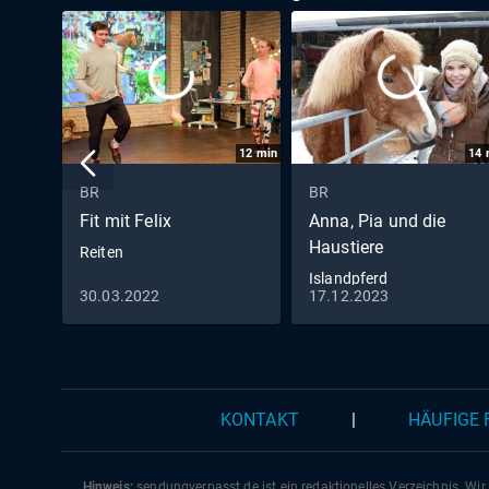
12
min
14
BR
BR
Fit mit Felix
Anna, Pia und die
Haustiere
Reiten
Islandpferd
30.03.2022
17.12.2023
KONTAKT
|
HÄUFIGE
Hinweis:
sendungverpasst.
de
ist ein redaktionelles Verzeichnis. Wir