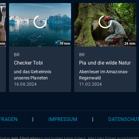
min
79
min
24
min
BR
BR
Checker Tobi
Pia und die wilde Natur
und das Geheimnis
Abenteuer im Amazonas-
unseres Planeten
Regenwald
16.06.2024
11.02.2024
 FRAGEN
|
IMPRESSUM
|
DATENSCHU
 bieten
kein Filesharing
an und hosten keine Videos. Alle Links führen ausschließl