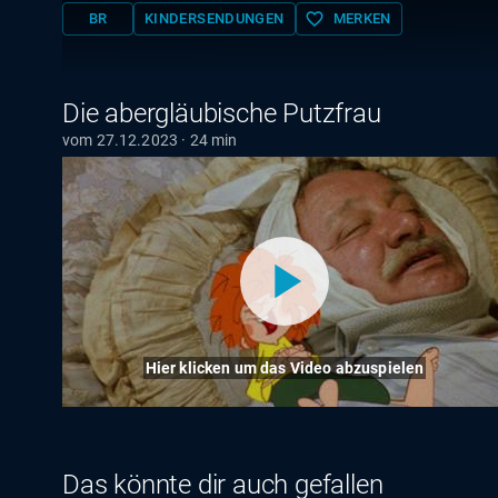
favorite_border
BR
KINDERSENDUNGEN
MERKEN
Die abergläubische Putzfrau
vom 27.12.2023 · 24 min
Hier klicken um das Video abzuspielen
Das könnte dir auch gefallen