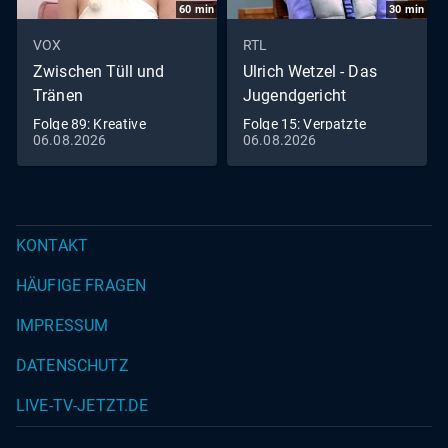
60
min
30
min
VOX
RTL
Zwischen Tüll und
Ulrich Wetzel - Das
Tränen
Jugendgericht
Folge 89: Kreative
Folge 15: Verpatzte
06.08.2026
06.08.2026
Wünsche ans Kleid
Hochzeit
KONTAKT
HÄUFIGE FRAGEN
IMPRESSUM
DATENSCHUTZ
LIVE-TV-JETZT.DE