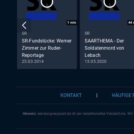
1
min
44
SR
SR
SR-Fundstücke: Werner
SAARTHEMA - Der
Zimmer zur Ruder-
Soldatenmord von
Reportage
Lebach
25.03.2014
13.05.2020
Werner Zimmer zur Ruder-
Reportage Dreisbach.
KONTAKT
|
HÄUFIGE
Hinweis:
sendungverpasst.
de
ist ein redaktionelles Verzeichnis. Wir