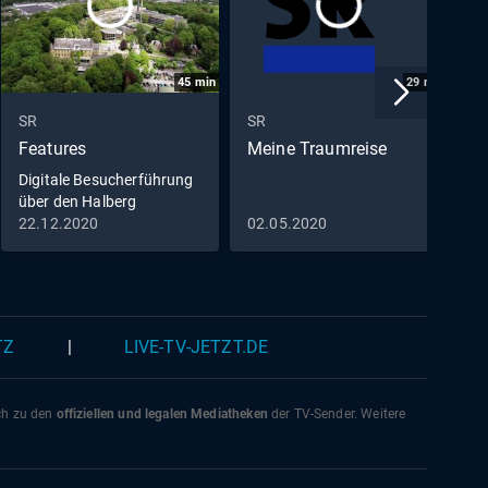
45
min
29
min
SR
SR
S
Features
Meine Traumreise
S
S
Digitale Besucherführung
über den Halberg
22.12.2020
02.05.2020
2
TZ
|
LIVE-TV-JETZT.DE
ich zu den
offiziellen und legalen Mediatheken
der TV-Sender. Weitere