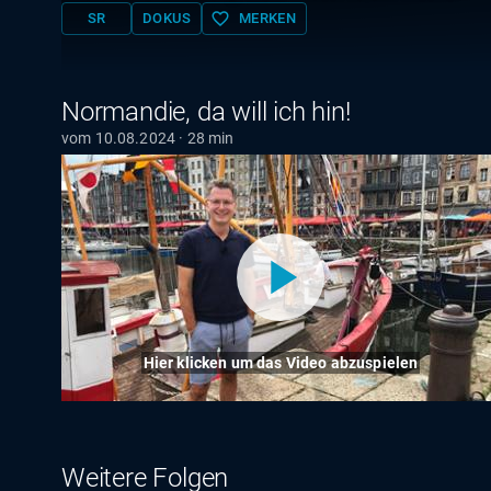
favorite_border
SR
DOKUS
MERKEN
Normandie, da will ich hin!
vom 10.08.2024 · 28 min
Hier klicken um das Video abzuspielen
Weitere Folgen