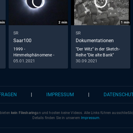
min
2
min
1
min
SR
SR
Saar100
Dokumentationen
1999 -
"Der Witz" in der Sketch-
Himmelsphänomene -
Reihe "Die alte Bank"
Marienerscheinung und
05.01.2021
30.09.2021
Sonnenfinsternis
 FRAGEN
|
IMPRESSUM
|
DATENSCHU
 bieten
kein Filesharing
an und hosten keine Videos. Alle Links führen ausschließl
Details finden Sie in unserem
Impressum
.