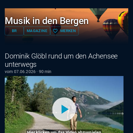
Musik in den Bergen
favorite_border
BR
MAGAZINE
MERKEN
Dominik Glöbl rund um den Achensee
unterwegs
vom 07.06.2026 · 90 min
Hier klicken um das Video abzuspielen