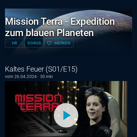
Mission Terra - Expedition
zum blauen Planeten
favorite_border
HR
DOKUS
MERKEN
Kaltes Feuer (S01/E15)
vom 26.04.2024 · 30 min