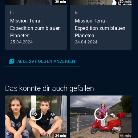
30
min
30
min
hr
hr
Mission Terra -
Mission Terra -
Expedition zum blauen
Expedition zum blauen
Planeten
Planeten
25.04.2024
24.04.2024
Eine alte Rechnung
Der Todessprung vom
(S01/E14)
Tellerrand (S01/E13)
video_library
ALLE 29 FOLGEN ANZEIGEN
Das könnte dir auch gefallen
24
min
44
min