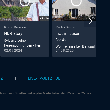
43
min
43
min
Radio Bremen
Radio Bremen
R
NDR Story
Traumhäuser im
N
Norden
Sylt und seine
S
Ferienwohnungen - Herr
Wohnen im alten Ballsaal
Jansen greift durch
02.09.2024
04.08.2025
2
TZ
|
LIVE-TV-JETZT.DE
ich zu den
offiziellen und legalen Mediatheken
der TV-Sender. Weitere