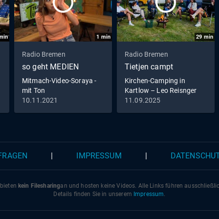
min
1
min
29
min
Radio Bremen
Radio Bremen
so geht MEDIEN
Tietjen campt
Mitmach-Video-Soraya -
Kirchen-Camping in
mit Ton
Kartlow – Leo Reisnger
rockt die Orgel (S03/E04)
10.11.2021
11.09.2025
 FRAGEN
|
IMPRESSUM
|
DATENSCHU
 bieten
kein Filesharing
an und hosten keine Videos. Alle Links führen ausschließl
Details finden Sie in unserem
Impressum
.