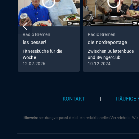
29
min
28
Radio Bremen
Radio Bremen
Iss besser!
die nordreportage
Fitnessküche für die
Zwischen Bulettenbude
Woche
und Swingerclub
12.07.2026
10.12.2024
KONTAKT
|
HÄUFIGE
Hinweis:
sendungverpasst.
de
ist ein redaktionelles Verzeichnis. Wir