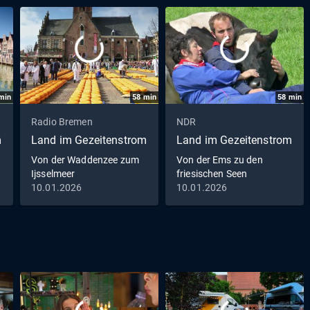
min
58
min
58
min
Radio Bremen
NDR
m
Land im Gezeitenstrom
Land im Gezeitenstrom
Von der Waddenzee zum
Von der Ems zu den
Ijsselmeer
friesischen Seen
10.01.2026
10.01.2026