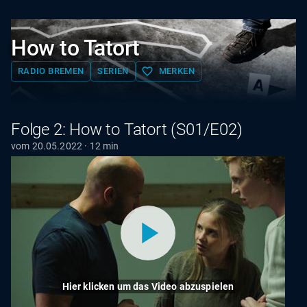
How to Tatort
favorite_border
RADIO BREMEN
SERIEN
MERKEN
Folge 2: How to Tatort (S01/E02)
vom 20.05.2022 · 12 min
Hier klicken um das Video abzuspielen