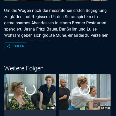
Um die Wogen nach der missratenen ersten Begegnung
zu glätten, hat Regisseur Uli den Schauspielern ein
gemeinsames Abendessen in einem Bremer Restaurant
spendiert. Jasna Fritzi Bauer, Dar Salim und Luise
Wolfram geben sich größte Mühe, einander zu verzeihen:
Sie sind schließlich Profis und am Ende waren es doch
share
TEILEN
auch nur unglückliche Missverständnisse, oder? Das
Schauspieltraining mit Wolfram Koch, dem Tatort-
Kollegen aus Frankfurt, eskaliert jedoch und bringt Dar in
Gefahr.
Weitere Folgen
13
min
12
min