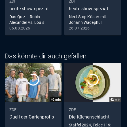
ZDF
ZDF
heute-show spezial
heute-show spezial
Das Quiz – Robin
Next Stop Köster mit
Alexander vs. Louis
Johann Wadephul
Klamroth
06.08.2026
26.07.2026
Das könnte dir auch gefallen
40
min
42
min
ZDF
ZDF
Duell der Gartenprofis
Die Küchenschlacht
Staffel 2024, Folge 119: