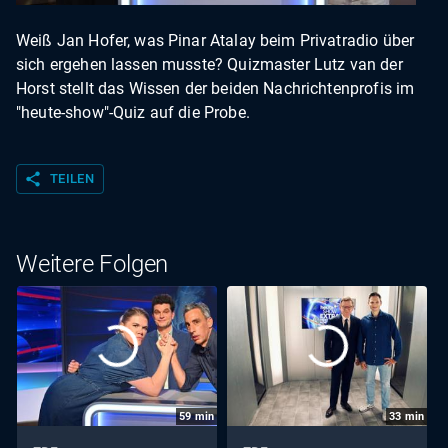
Weiß Jan Hofer, was Pinar Atalay beim Privatradio über
sich ergehen lassen musste? Quizmaster Lutz van der
Horst stellt das Wissen der beiden Nachrichtenprofis im
"heute-show"-Quiz auf die Probe.
share
TEILEN
Weitere Folgen
59
min
33
min