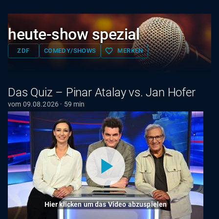
heute-show spezial
favorite_border
ZDF
COMEDY/SHOWS
MERKEN
Das Quiz – Pinar Atalay vs. Jan Hofer
vom 09.08.2026 · 59 min
Hier klicken um das Video abzuspielen