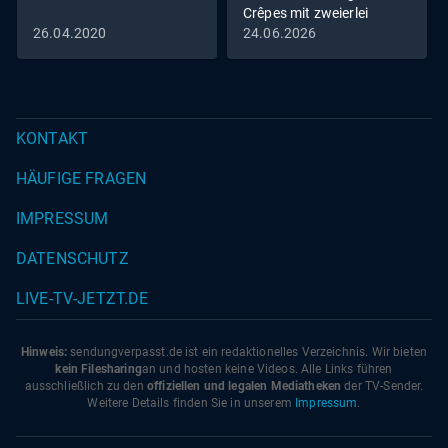
Crêpes mit zweierlei
Füllung vs. Zitrus-
26.04.2020
24.06.2026
Pastasotto
KONTAKT
HÄUFIGE FRAGEN
IMPRESSUM
DATENSCHUTZ
LIVE-TV-JETZT.DE
Hinweis:
sendungverpasst.
de
ist ein redaktionelles Verzeichnis. Wir bieten
kein Filesharing
an und hosten keine Videos. Alle Links führen
ausschließlich zu den
offiziellen und legalen Mediatheken
der TV-Sender.
Weitere Details finden Sie in unserem
Impressum
.