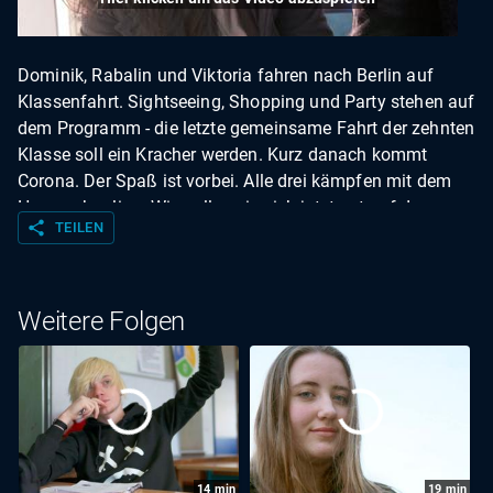
Dominik, Rabalin und Viktoria fahren nach Berlin auf
Klassenfahrt. Sightseeing, Shopping und Party stehen auf
dem Programm - die letzte gemeinsame Fahrt der zehnten
Klasse soll ein Kracher werden. Kurz danach kommt
Corona. Der Spaß ist vorbei. Alle drei kämpfen mit dem
Homeschooling. Wie sollen sie sich jetzt gut auf den
share
TEILEN
Schulabschluss vorbereiten?
Weitere Folgen
14
min
19
min