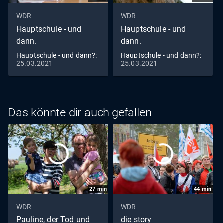
WDR
WDR
Hauptschule - und
Hauptschule - und
dann.
dann.
Hauptschule - und dann?:
Hauptschule - und dann?:
25.03.2021
25.03.2021
Abschlussprüfungen (2/4)
Zittern um die Zeugnisse
(3/4)
Das könnte dir auch gefallen
27
min
44
min
WDR
WDR
Pauline, der Tod und
die story