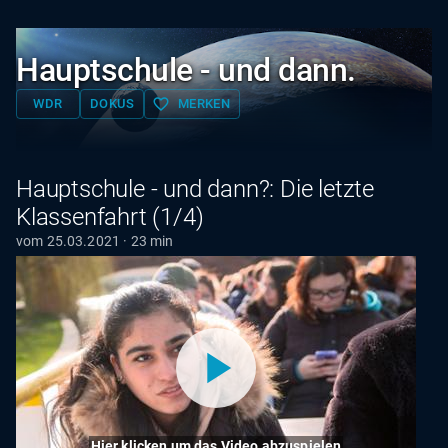
Hauptschule - und dann.
favorite_border
WDR
DOKUS
MERKEN
Hauptschule - und dann?: Die letzte
Klassenfahrt (1/4)
vom 25.03.2021 · 23 min
Hier klicken um das Video abzuspielen