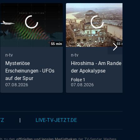
55
min
55
min
n-tv
n-tv
n
Mysteriöse
Hiroshima - Am Rande
F
Erscheinungen - UFOs
der Apokalypse
F
auf der Spur
Folge 1
A
07.08.2026
07.08.2026
0
Folge 6
TZ
|
LIVE-TV-JETZT.DE
ich zu den
offiziellen und legalen Mediatheken
der TV-Sender. Weitere