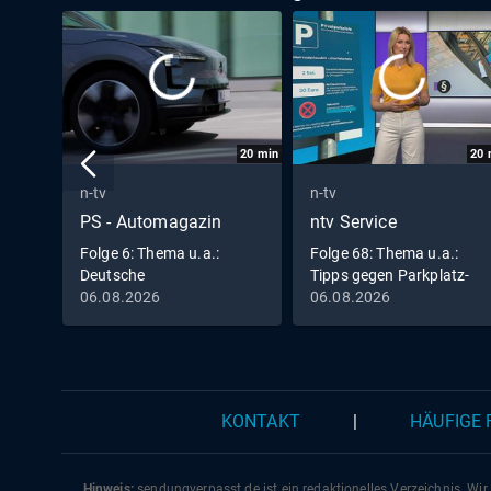
20
min
20
n-tv
n-tv
PS - Automagazin
ntv Service
Folge 6: Thema u.a.:
Folge 68: Thema u.a.:
Deutsche
Tipps gegen Parkplatz-
Erfolgsdesignerin und
Abzocke
06.08.2026
06.08.2026
Porsche Targa-Jubiläum
KONTAKT
|
HÄUFIGE
Hinweis:
sendungverpasst.
de
ist ein redaktionelles Verzeichnis. Wir