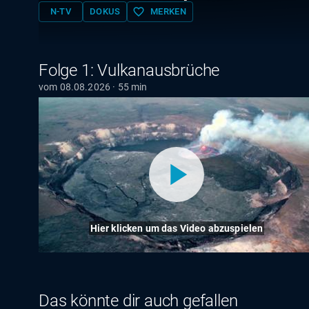
favorite_border
N-TV
DOKUS
MERKEN
Folge 1: Vulkanausbrüche
vom 08.08.2026 · 55 min
Hier klicken um das Video abzuspielen
Das könnte dir auch gefallen