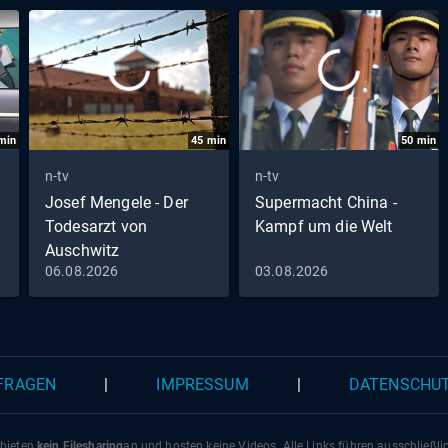
min
45
min
50
min
n-tv
n-tv
Josef Mengele - Der
Supermacht China -
Todesarzt von
Kampf um die Welt
Auschwitz
06.08.2026
03.08.2026
Folge 1: Wie alles begann
 FRAGEN
|
IMPRESSUM
|
DATENSCHU
 bieten
kein Filesharing
an und hosten keine Videos. Alle Links führen ausschließl