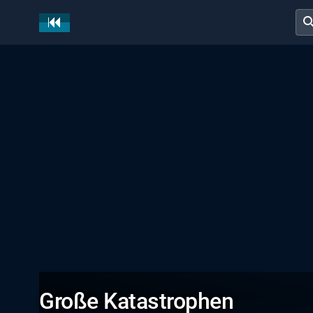
sear
Große Katastrophen