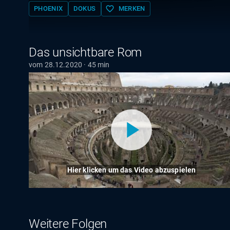
favorite_border
PHOENIX
DOKUS
MERKEN
Das unsichtbare Rom
vom 28.12.2020 · 45 min
Hier klicken um das Video abzuspielen
Weitere Folgen