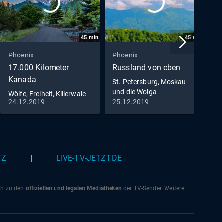
45
min
45
min
Phoenix
Phoenix
P
17.000 Kilometer
Russland von oben
p
Kanada
u
St. Petersburg, Moskau
und die Wolga
Wölfe, Freiheit, Killerwale
D
24.12.2019
25.12.2019
1
N
1
TZ
|
LIVE-TV-JETZT.DE
ich zu den
offiziellen und legalen Mediatheken
der TV-Sender. Weitere