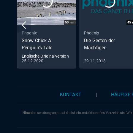
50
min
45
Phoenix
Phoenix
Snow Chick A
Die Gesten der
Penguin's Tale
Mächtigen
Englische Originalversion
25.12.2020
29.11.2018
KONTAKT
|
HÄUFIGE
Hinweis:
sendungverpasst.
de
ist ein redaktionelles Verzeichnis. Wir