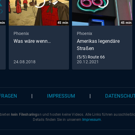
min
45
min
45
min
Phoenix
Phoenix
Was wäre wenn…
Amerikas legendäre
Straßen
(5/5) Route 66
24.08.2018
20.12.2021
 FRAGEN
|
IMPRESSUM
|
DATENSCHU
 bieten
kein Filesharing
an und hosten keine Videos. Alle Links führen ausschließl
Details finden Sie in unserem
Impressum
.