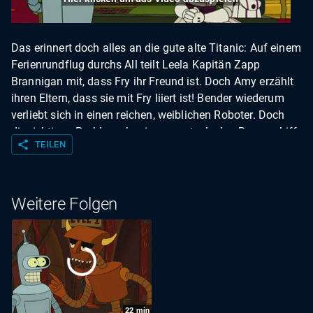
Das erinnert doch alles an die gute alte Titanic: Auf einem
Ferienrundflug durchs All teilt Leela Kapitän Zapp
Brannigan mit, dass Fry ihr Freund ist. Doch Amy erzählt
ihren Eltern, dass sie mit Fry liiert ist! Bender wiederum
verliebt sich in einen reichen, weiblichen Roboter. Doch
die richtigen Probleme beginnen erst, als das Raumschiff
share
TEILEN
auf etwas Schreckliches zusteuert: auf ein schwarzes
Loch! Fast scheint es, als gäbe es keinen Ausweg mehr
für die Passagiere an Bord ...
Weitere Folgen
22
min