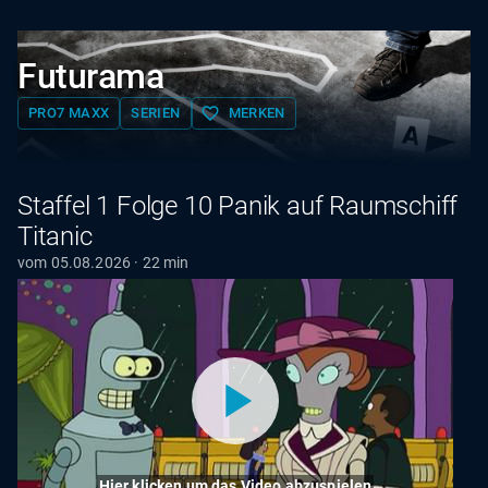
Futurama
favorite_border
PRO7 MAXX
SERIEN
MERKEN
Staffel 1 Folge 10 Panik auf Raumschiff
Titanic
vom 05.08.2026 · 22 min
Hier klicken um das Video abzuspielen