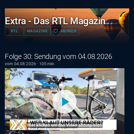
Extra - Das RTL Magazin
favorite_border
RTL
MAGAZINE
MERKEN
Folge 30: Sendung vom 04.08.2026
vom 04.08.2026 · 105 min
Hier klicken um das Video abzuspielen