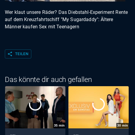
Wer klaut unsere Räder? Das Diebstahl-Experiment Rente
auf dem Kreuzfahrtschiff "My Sugardaddy": Ältere
Männer kaufen Sex mit Teenagern
share
TEILEN
Das könnte dir auch gefallen
35
min
30
min