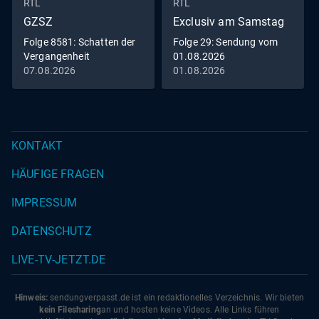
RTL
RTL
GZSZ
Exclusiv am Samstag
Folge 8581: Schatten der
Folge 29: Sendung vom
Vergangenheit
01.08.2026
07.08.2026
01.08.2026
KONTAKT
HÄUFIGE FRAGEN
IMPRESSUM
DATENSCHUTZ
LIVE-TV-JETZT.DE
Hinweis:
sendungverpasst.
de
ist ein redaktionelles Verzeichnis. Wir bieten
kein Filesharing
an und hosten keine Videos. Alle Links führen