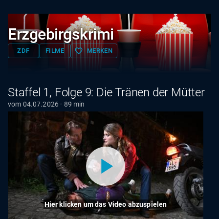
Erzgebirgskrimi
favorite_border
ZDF
FILME
MERKEN
Staffel 1, Folge 9: Die Tränen der Mütter
vom 04.07.2026 · 89 min
Hier klicken um das Video abzuspielen