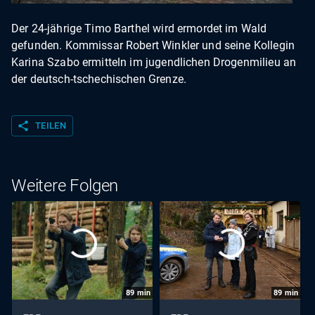
Der 24-jährige Timo Barthel wird ermordet im Wald
gefunden. Kommissar Robert Winkler und seine Kollegin
Karina Szabo ermitteln im jugendlichen Drogenmilieu an
der deutsch-tschechischen Grenze.
share
TEILEN
Weitere Folgen
89
min
89
min