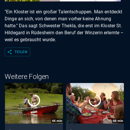
"Ein Kloster ist ein großer Talentschuppen. Man entdeckt
Dinge an sich, von denen man vorher keine Ahnung
hatte." Das sagt Schwester Thekla, die erst im Kloster St.
Hildegard in Rüdesheim den Beruf der Winzerin erlernte –
weil es gebraucht wurde.
share
TEILEN
Weitere Folgen
44
min
44
min