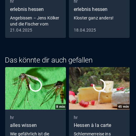
hr
hr
erlebnis hessen
erlebnis hessen
Angebissen – Jens Kölker
Kloster ganz anders!
und die Fischer vom
Edersee
21.04.2025
18.04.2025
Das könnte dir auch gefallen
8
min
45
min
hr
hr
alles wissen
Hessen à la carte
Wie gefährlich ist die
Schlemmerreise ins