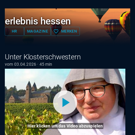
erlebnis hessen
favorite_border
HR
MAGAZINE
MERKEN
Unter Klosterschwestern
vom 03.04.2026 · 45 min
Hier klicken um das Video abzuspielen