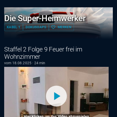
Die Super-Heimwerker
favorite_border
KABEL 1
DOKUSOAPS
MERKEN
Staffel 2 Folge 9 Feuer frei im
Wohnzimmer
vom 18.08.2025 · 24 min
Hier klicken um das Video abzuspielen