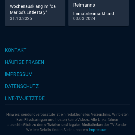
Reimanns
Wochenausklang im "Da
Marios's Little Italy"
Immobilienmarkt und
31.10.2025
03.03.2024
Romantik pur - Die
Reimanns erneuern ihr
Eheversprechen
KONTAKT
HÄUFIGE FRAGEN
IMPRESSUM
DATENSCHUTZ
LIVE-TV-JETZT.DE
Hinweis:
sendungverpasst.
de
ist ein redaktionelles Verzeichnis. Wir bieten
kein Filesharing
an und hosten keine Videos. Alle Links führen
ausschließlich zu den
offiziellen und legalen Mediatheken
der TV-Sender.
Weitere Details finden Sie in unserem
Impressum
.