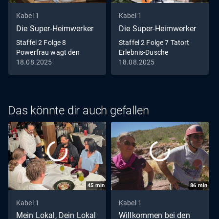
Kabel 1
Kabel 1
Die Super-Heimwerker
Die Super-Heimwerker
Staffel 2 Folge 8
Staffel 2 Folge 7 Tatort
Powerfrau wagt den
Erlebnis-Dusche
Durchbruch
18.08.2025
18.08.2025
Das könnte dir auch gefallen
45
min
86
min
Kabel 1
Kabel 1
Mein Lokal, Dein Lokal
Willkommen bei den