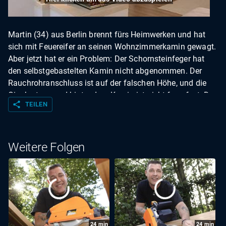
Martin (34) aus Berlin brennt fürs Heimwerken und hat
sich mit Feuereifer an seinen Wohnzimmerkamin gewagt.
Aber jetzt hat er ein Problem: Der Schornsteinfeger hat
den selbstgebastelten Kamin nicht abgenommen. Der
Rauchrohranschluss ist auf der falschen Höhe, und die
Gipskartonwand hinter dem Kamin ist nicht feuerfest. Da
share
TEILEN
muss Super-Heimwerker Tommo dem Bastler wohl
einheizen ...
Weitere Folgen
24
min
24
min