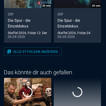
29
min
29
min
ZDF
ZDF
Die Spur - die
Die Spur - die
Einzeldokus
Einzeldokus
Staffel 2026, Folge 12: Der
Staffel 2026, Folge 24:
06.08.2026
06.08.2026
Sparkassen-Coup von
Aufrüstung im All: Droht
Gelsenkirchen
ein Weltraum-Krieg?
video_library
ALLE 37 FOLGEN ANZEIGEN
Das könnte dir auch gefallen