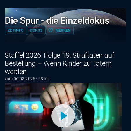
Die Spur - die Einzeldokus
favorite_border
ZDFINFO
DOKUS
MERKEN
Staffel 2026, Folge 19: Straftaten auf
Bestellung – Wenn Kinder zu Tätern
werden
vom 06.08.2026 · 28 min