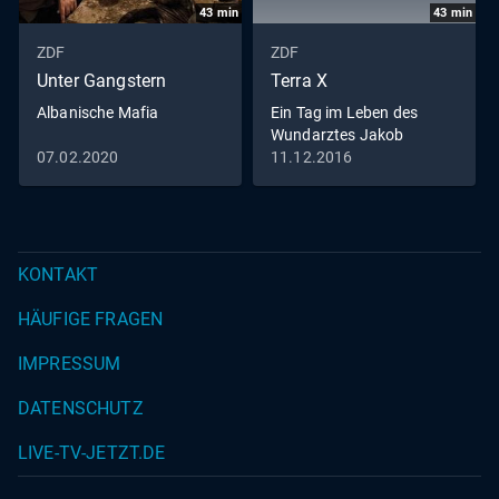
43
min
43
min
ZDF
ZDF
Unter Gangstern
Terra X
Albanische Mafia
Ein Tag im Leben des
Wundarztes Jakob
Althaus im Jahr 1454
07.02.2020
11.12.2016
KONTAKT
HÄUFIGE FRAGEN
IMPRESSUM
DATENSCHUTZ
LIVE-TV-JETZT.DE