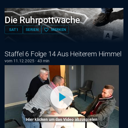
Die Ruhrpottwache
favorite_border
SAT1
SERIEN
MERKEN
Staffel 6 Folge 14 Aus Heiterem Himmel
vom 11.12.2025 · 43 min
Hier klicken um das Video abzuspielen