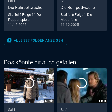
Sat1
Sat1
Die Ruhrpottwache
Die Ruhrpottwache
Staffel 6 Folge 11 Der
Staffel 6 Folge 1 Die
Puppenspieler
Modelfalle
11.12.2025
11.12.2025
video_library
ALLE 337 FOLGEN ANZEIGEN
Das könnte dir auch gefallen
53
min
1
min
Sat1
Sat1