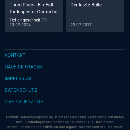
Three Pines - Ein Fall
Der letzte Bulle
für Inspector Gamache
Tief eingeschneit (1)
13.02.2024
29.07.2017
KONTAKT
HÄUFIGE FRAGEN
IMPRESSUM
DATENSCHUTZ
LIVE-TV-JETZT.DE
Hinweis:
sendungverpasst.
de
ist ein redaktionelles Verzeichnis. Wir bieten
kein Filesharing
an und hosten keine Videos. Alle Links führen
ausschließlich zu den
offiziellen und legalen Mediatheken
der TV-Sender.