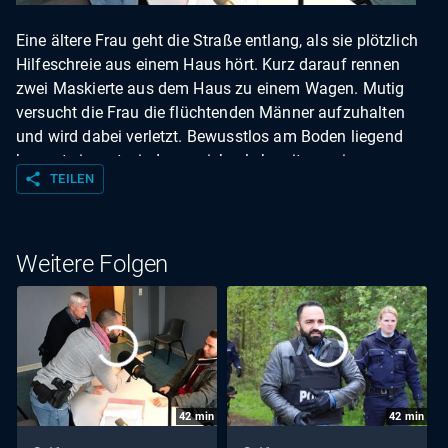
Eine ältere Frau geht die Straße entlang, als sie plötzlich
Hilfeschreie aus einem Haus hört. Kurz darauf rennen
zwei Maskierte aus dem Haus zu einem Wagen. Mutig
versucht die Frau die flüchtenden Männer aufzuhalten
und wird dabei verletzt. Bewusstlos am Boden liegend
kommt sie erst wieder zu sich, als bereits zwei
share
TEILEN
Streifenpolizisten über ihr stehen.
Weitere Folgen
42
min
42
min