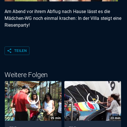
Am Abend vor ihrem Abflug nach Hause lässt es die
Mädchen-WG noch einmal krachen: In der Villa steigt eine
Riesenparty!
share
TEILEN
Weitere Folgen
25
min
23
min