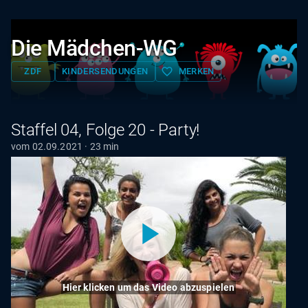
Die Mädchen-WG
favorite_border
ZDF
KINDERSENDUNGEN
MERKEN
Staffel 04, Folge 20 - Party!
vom 02.09.2021 · 23 min
Hier klicken um das Video abzuspielen