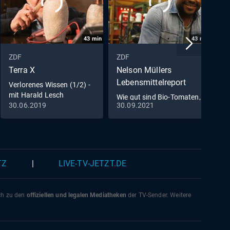
43
min
43
min
ZDF
ZDF
Z
Terra X
Nelson Müllers
Z
Lebensmittelreport
Verlorenes Wissen (1/2) -
W
mit Harald Lesch
G
Wie gut sind Bio-Tomaten,
G
30.06.2019
30.09.2021
1
Edel-Rindfleisch &
Schokolade?
TZ
|
LIVE-TV-JETZT.DE
ich zu den
offiziellen und legalen Mediatheken
der TV-Sender. Weitere