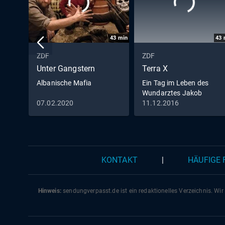
43
min
43
ZDF
ZDF
Unter Gangstern
Terra X
Albanische Mafia
Ein Tag im Leben des
Wundarztes Jakob
Althaus im Jahr 1454
07.02.2020
11.12.2016
KONTAKT
|
HÄUFIGE
Hinweis:
sendungverpasst.
de
ist ein redaktionelles Verzeichnis. Wir