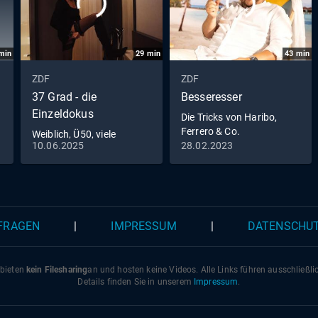
min
29
min
43
min
ZDF
ZDF
37 Grad - die
Besseresser
Einzeldokus
Die Tricks von Haribo,
Ferrero & Co.
Weiblich, Ü50, viele
10.06.2025
28.02.2023
Liebhaber
 FRAGEN
|
IMPRESSUM
|
DATENSCHU
 bieten
kein Filesharing
an und hosten keine Videos. Alle Links führen ausschließl
Details finden Sie in unserem
Impressum
.