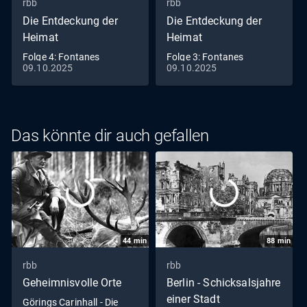
rbb
rbb
Die Entdeckung der
Die Entdeckung der
Heimat
Heimat
Folge 4: Fontanes
Folge 3: Fontanes
09.10.2025
09.10.2025
"Spreeland"
"Havelland"
Das könnte dir auch gefallen
44
min
88
min
rbb
rbb
Geheimnisvolle Orte
Berlin - Schicksalsjahre
einer Stadt
Görings Carinhall - Die