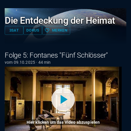
Die Entdeckung der Heimat
favorite_border
3SAT
DOKUS
MERKEN
Folge 5: Fontanes "Fünf Schlösser"
vom 09.10.2025 · 44 min
Hier klicken um das Video abzuspielen