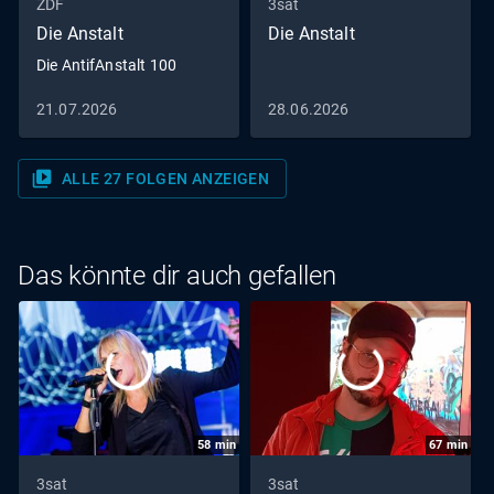
ZDF
3sat
Die Anstalt
Die Anstalt
Die AntifAnstalt 100
21.07.2026
28.06.2026
video_library
ALLE 27 FOLGEN ANZEIGEN
Das könnte dir auch gefallen
58
min
67
min
3sat
3sat