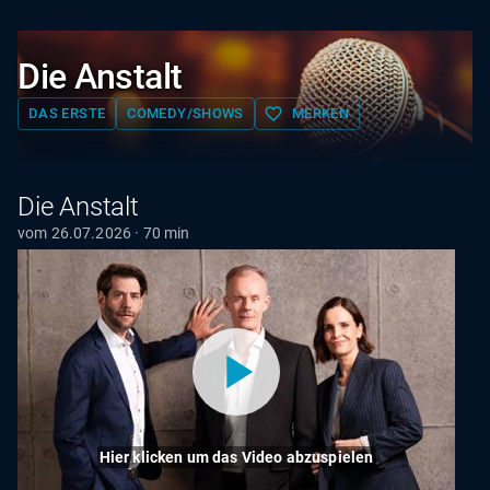
Die Anstalt
favorite_border
DAS ERSTE
COMEDY/SHOWS
MERKEN
Die Anstalt
vom 26.07.2026 · 70 min
Hier klicken um das Video abzuspielen