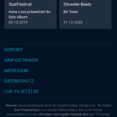
3satFestival
Silvester-Beats
Anna Loos präsentiert ihr
Bit Tuner
Solo-Album
„Werkzeugkasten".
05.10.2019
31.12.2020
KONTAKT
HÄUFIGE FRAGEN
IMPRESSUM
DATENSCHUTZ
LIVE-TV-JETZT.DE
Hinweis:
sendungverpasst.
de
ist ein redaktionelles Verzeichnis. Wir bieten
kein Filesharing
an und hosten keine Videos. Alle Links führen
ausschließlich zu den
offiziellen und legalen Mediatheken
der TV-Sender.