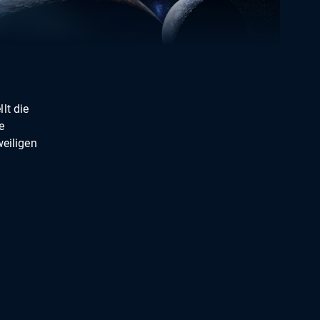
lt die
e
weiligen