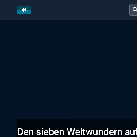
sear
Den sieben Weltwundern auf