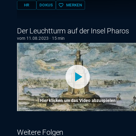
favorite_border
HR
DOKUS
MERKEN
Der Leuchtturm auf der Insel Pharos
vom 11.08.2023 · 15 min
Hier klicken um das Video abzuspielen
Weitere Folgen