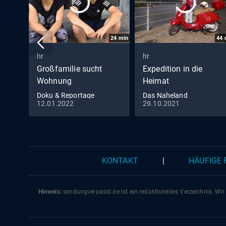
24
min
44
hr
hr
Großfamilie sucht
Expedition in die
Wohnung
Heimat
Doku & Reportage
Das Naheland
12.01.2022
29.10.2021
KONTAKT
|
HÄUFIGE
Hinweis:
sendungverpasst.
de
ist ein redaktionelles Verzeichnis. Wir