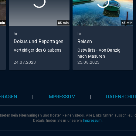
min
85
min
45
min
hr
hr
Dokus und Reportagen
Reisen
Verteidiger des Glaubens
Ostwärts - Von Danzig
nach Masuren
24.07.2023
25.08.2023
 FRAGEN
|
IMPRESSUM
|
DATENSCHU
 bieten
kein Filesharing
an und hosten keine Videos. Alle Links führen ausschließl
Details finden Sie in unserem
Impressum
.