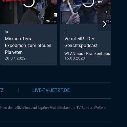
29
min
73
min
hr
hr
h
Mission Terra -
Verurteilt! - Der
H
Expedition zum blauen
Gerichtspodcast
W
Planeten
g
WLAN aus - Krankenhaus
H
28.07.2022
15.08.2023
3
(81)
Eine alte Rechnung
(S01/E014)
TZ
|
LIVE-TV-JETZT.DE
ich zu den
offiziellen und legalen Mediatheken
der TV-Sender. Weitere