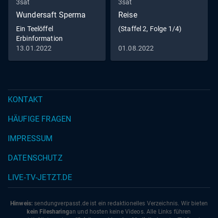
3sat
3sat
Wundersaft Sperma
Reise
Ein Teelöffel
(Staffel 2, Folge 1/4)
Erbinformation
13.01.2022
01.08.2022
KONTAKT
HÄUFIGE FRAGEN
IMPRESSUM
DATENSCHUTZ
LIVE-TV-JETZT.DE
Hinweis:
sendungverpasst.
de
ist ein redaktionelles Verzeichnis. Wir bieten
kein Filesharing
an und hosten keine Videos. Alle Links führen