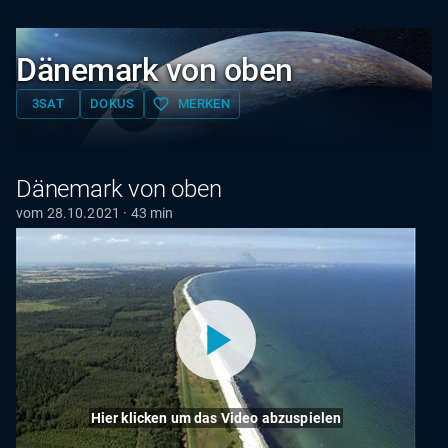
Dänemark von oben
favorite_border
3SAT
DOKUS
MERKEN
Dänemark von oben
vom 28.10.2021 · 43 min
Hier klicken um das Video abzuspielen