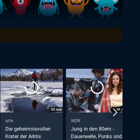
53
min
88
min
arte
WDR
R
Die geheimnisvollen
Jung in den 80ern -
A
Krater der Arktis
Dauerwelle, Punks und
F