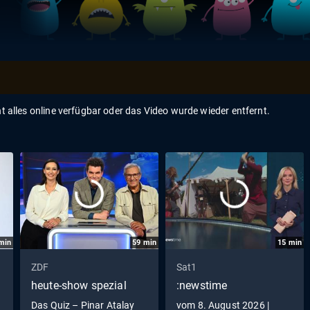
ht alles online verfügbar oder das Video wurde wieder entfernt.
min
59
min
15
min
ZDF
Sat1
heute-show spezial
:newstime
Das Quiz – Pinar Atalay
vom 8. August 2026 |