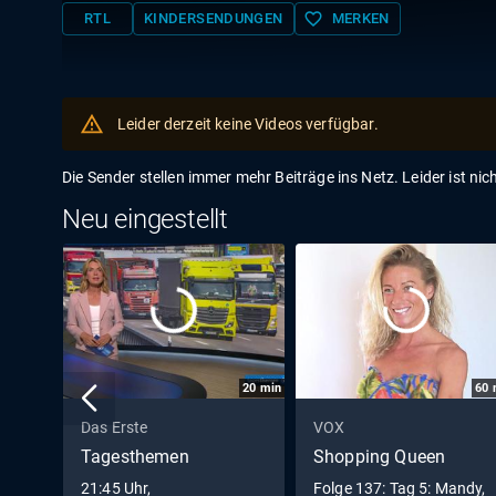
favorite_border
RTL
KINDERSENDUNGEN
MERKEN
Leider derzeit keine Videos verfügbar.
Die Sender stellen immer mehr Beiträge ins Netz. Leider ist nic
Neu eingestellt
20
min
60
Das Erste
VOX
Tagesthemen
Shopping Queen
21:45 Uhr,
Folge 137: Tag 5: Mandy,