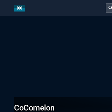
sear
CoComelon