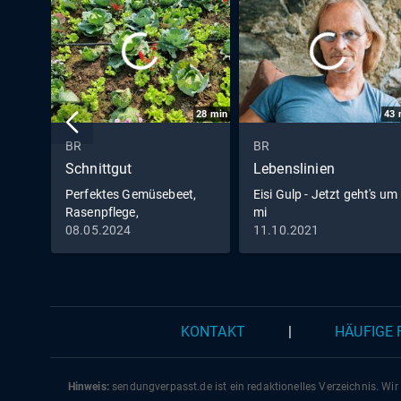
28
min
43
BR
BR
Schnittgut
Lebenslinien
Perfektes Gemüsebeet,
Eisi Gulp - Jetzt geht's um
Rasenpflege,
mi
Bodendämpfer
08.05.2024
11.10.2021
KONTAKT
|
HÄUFIGE
Hinweis:
sendungverpasst.
de
ist ein redaktionelles Verzeichnis. Wir