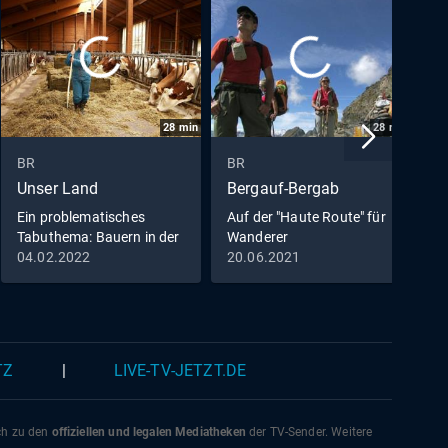
28
min
28
min
BR
BR
B
Unser Land
Bergauf-Bergab
K
Ein problematisches
Auf der "Haute Route" für
D
Tabuthema: Bauern in der
Wanderer
T
Psycho-Krise
04.02.2022
20.06.2021
0
TZ
|
LIVE-TV-JETZT.DE
ich zu den
offiziellen und legalen Mediatheken
der TV-Sender. Weitere