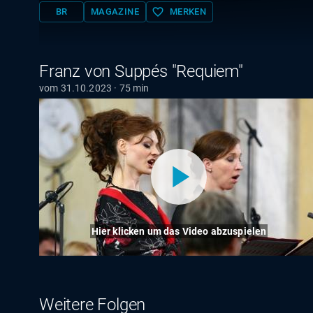
favorite_border
BR
MAGAZINE
MERKEN
Franz von Suppés "Requiem"
vom 31.10.2023 · 75 min
Hier klicken um das Video abzuspielen
Weitere Folgen