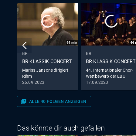
94
min
44
BR
BR
BR-KLASSIK CONCERT
BR-KLASSIK CONCERT
Mariss Jansons dirigiert
44. Internationaler Chor-
Rihm
Wettbewerb der EBU
26.09.2023
17.09.2023
video_library
ALLE 40 FOLGEN ANZEIGEN
Das könnte dir auch gefallen