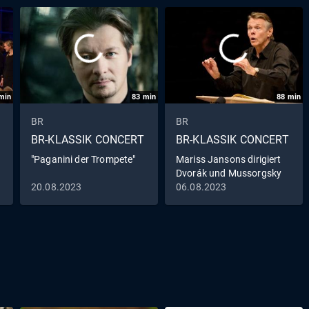
min
83
min
88
min
BR
BR
BR-KLASSIK CONCERT
BR-KLASSIK CONCERT
"Paganini der Trompete"
Mariss Jansons dirigiert
Dvorák und Mussorgsky
20.08.2023
06.08.2023