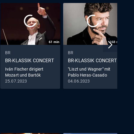
61
min
168
min
BR
BR
B
BR-KLASSIK CONCERT
BR-KLASSIK CONCERT
B
Iván Fischer dirigiert
"Liszt und Wagner" mit
T
Mozart und Bartók
Pablo Heras-Casado
F
&
25.07.2023
04.06.2023
2