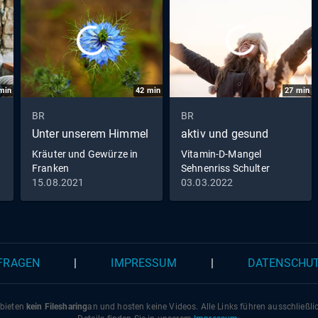
min
42
min
27
min
BR
BR
Unter unserem Himmel
aktiv und gesund
Kräuter und Gewürze in
Vitamin-D-Mangel
Franken
Sehnenriss Schulter
Meditation to go
15.08.2021
03.03.2022
 FRAGEN
|
IMPRESSUM
|
DATENSCHU
 bieten
kein Filesharing
an und hosten keine Videos. Alle Links führen ausschließl