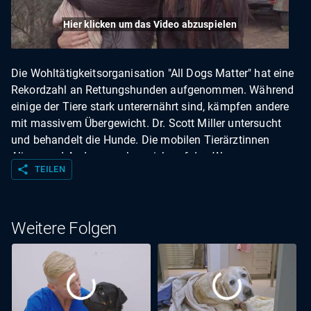
Hier klicken um das Video abzuspielen
Die Wohltätigkeitsorganisation "All Dogs Matter" hat eine
Rekordzahl an Rettungshunden aufgenommen. Während
einige der Tiere stark unterernährt sind, kämpfen andere
mit massivem Übergewicht. Dr. Scott Miller untersucht
und behandelt die Hunde. Die mobilen Tierärztinnen
Alison und Audrey machen sich auf den Weg zum
share
TEILEN
Possumwood Wildlife Sanctuary, um die Wunde an
Känguru Snows Fuß zu behandeln.
Weitere Folgen