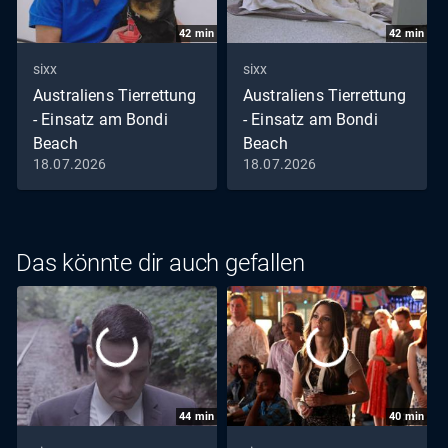
42
min
42
min
sixx
sixx
Australiens Tierrettung
Australiens Tierrettung
- Einsatz am Bondi
- Einsatz am Bondi
Beach
Beach
18.07.2026
18.07.2026
Staffel 12 Folge 9 Im
Staffel 12 Folge 8 Die
Löwenkäfig
Riesengeschwulst
Das könnte dir auch gefallen
44
min
40
min