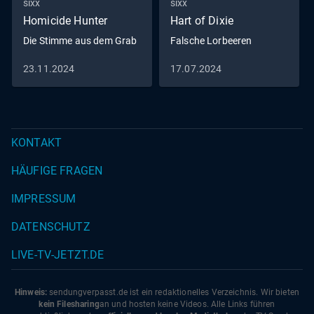
sixx
sixx
Homicide Hunter
Hart of Dixie
Die Stimme aus dem Grab
Falsche Lorbeeren
23.11.2024
17.07.2024
KONTAKT
HÄUFIGE FRAGEN
IMPRESSUM
DATENSCHUTZ
LIVE-TV-JETZT.DE
Hinweis:
sendungverpasst.
de
ist ein redaktionelles Verzeichnis. Wir bieten
kein Filesharing
an und hosten keine Videos. Alle Links führen