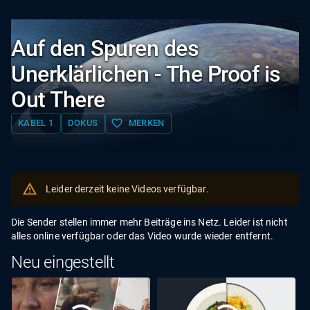
Auf den Spuren des
Unerklärlichen - The Proof is
Out There
favorite_border
KABEL 1
DOKUS
MERKEN
Leider derzeit keine Videos verfügbar.
Die Sender stellen immer mehr Beiträge ins Netz. Leider ist nicht
alles online verfügbar oder das Video wurde wieder entfernt.
Neu eingestellt