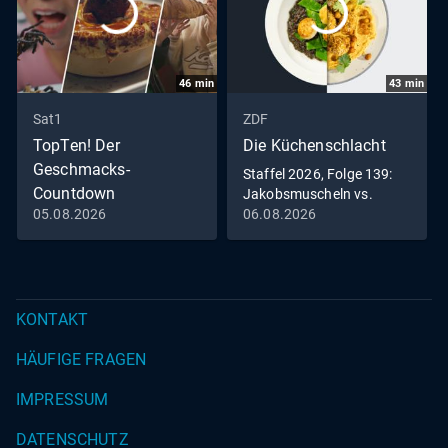
46
min
43
min
Sat1
ZDF
TopTen! Der
Die Küchenschlacht
Geschmacks-
Staffel 2026, Folge 139:
Countdown
Jakobsmuscheln vs.
Falafel mit Hummus
05.08.2026
06.08.2026
Grenzenlos köstlich -
Gaumenreise um die Welt
KONTAKT
HÄUFIGE FRAGEN
IMPRESSUM
DATENSCHUTZ