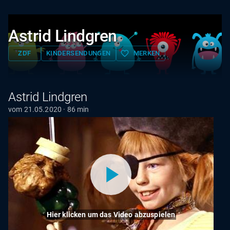
Astrid Lindgren
favorite_border
ZDF
KINDERSENDUNGEN
MERKEN
Astrid Lindgren
vom 21.05.2020 · 86 min
Hier klicken um das Video abzuspielen