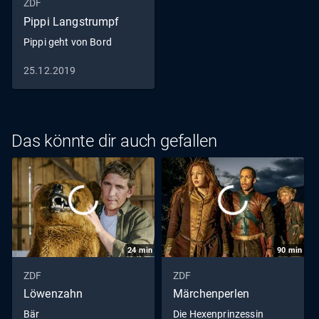
ZDF
Pippi Langstrumpf
Pippi geht von Bord
25.12.2019
Das könnte dir auch gefallen
24
min
90
min
ZDF
ZDF
Löwenzahn
Märchenperlen
Bär
Die Hexenprinzessin