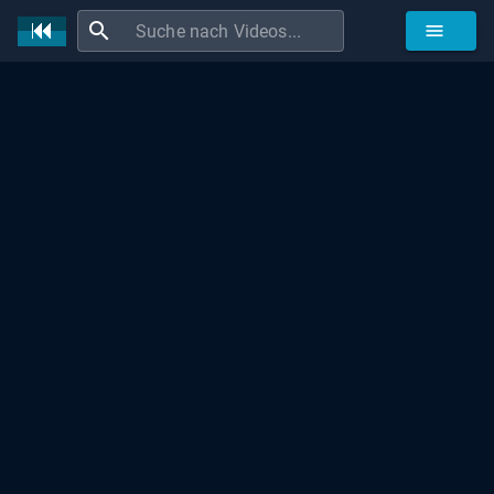
search
menu